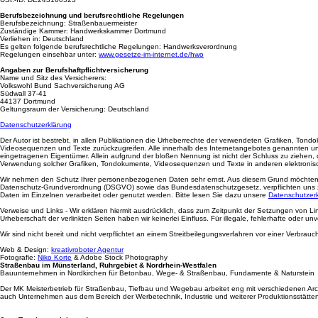
Berufsbezeichnung und berufsrechtliche Regelungen
Berufsbezeichnung: Straßenbauermeister
Zuständige Kammer: Handwerkskammer Dortmund
Verliehen in: Deutschland
Es gelten folgende berufsrechtliche Regelungen: Handwerksverordnung
Regelungen einsehbar unter:
www.gesetze-im-internet.de/hwo
Angaben zur Berufshaftpflichtversicherung
Name und Sitz des Versicherers:
Volkswohl Bund Sachversicherung AG
Südwall 37-41
44137 Dortmund
Geltungsraum der Versicherung: Deutschland
Datenschutzerklärung
Der Autor ist bestrebt, in allen Publikationen die Urheberrechte der verwendeten Grafiken, To
Videosequenzen und Texte zurückzugreifen. Alle innerhalb des Internetangebotes genannten un
eingetragenen Eigentümer. Allein aufgrund der bloßen Nennung ist nicht der Schluss zu ziehen, das
Verwendung solcher Grafiken, Tondokumente, Videosequenzen und Texte in anderen elektronisch
Wir nehmen den Schutz Ihrer personenbezogenen Daten sehr ernst. Aus diesem Grund möchten wi
Datenschutz-Grundverordnung (DSGVO) sowie das Bundesdatenschutzgesetz, verpflichten uns 
Daten im Einzelnen verarbeitet oder genutzt werden. Bitte lesen Sie dazu unsere
Datenschutzer
Verweise und Links - Wir erklären hiermit ausdrücklich, dass zum Zeitpunkt der Setzungen von Li
Urheberschaft der verlinkten Seiten haben wir keinerlei Einfluss. Für illegale, fehlerhafte oder
Wir sind nicht bereit und nicht verpflichtet an einem Streitbeilegungsverfahren vor einer Verbrauc
Web & Design:
kreativroboter Agentur
Fotografie:
Niko Korte
& Adobe Stock Photography
Straßenbau im Münsterland, Ruhrgebiet & Nordrhein-Westfalen
Bauunternehmen in Nordkirchen für Betonbau, Wege- & Straßenbau, Fundamente & Naturstein
Der MK Meisterbetrieb für Straßenbau, Tiefbau und Wegebau arbeitet eng mit verschiedenen Arc
auch Unternehmen aus dem Bereich der Werbetechnik, Industrie und weiterer Produktionsstätte