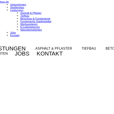
nbau.de
Unternehmen
Straßenbau
Leistungen
Asphalt & Pflaster
Tiefbau
Betonbau & Fundamente
Fundamente Stadtmobiliar
Werbeanlagen
E-Ladestationen
Natursteinarbeiten
Jobs
Kontakt
ISTUNGEN
ASPHALT & PFLASTER
TIEFBAU
BET
JOBS
KONTAKT
ITEN