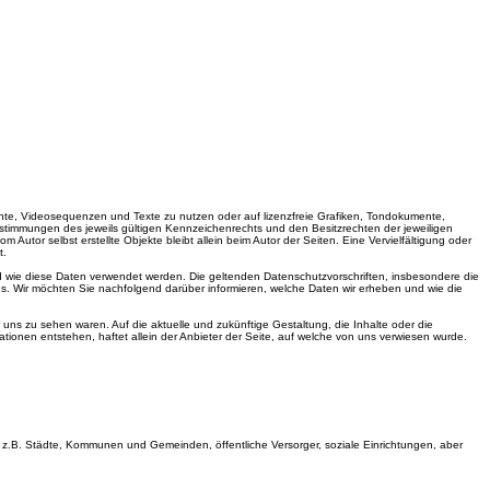
ente, Videosequenzen und Texte zu nutzen oder auf lizenzfreie Grafiken, Tondokumente,
timmungen des jeweils gültigen Kennzeichenrechts und den Besitzrechten der jeweiligen
Autor selbst erstellte Objekte bleibt allein beim Autor der Seiten. Eine Vervielfältigung oder
t.
 wie diese Daten verwendet werden. Die geltenden Datenschutzvorschriften, insbesondere die
ir möchten Sie nachfolgend darüber informieren, welche Daten wir erheben und wie die
 uns zu sehen waren. Auf die aktuelle und zukünftige Gestaltung, die Inhalte oder die
ationen entstehen, haftet allein der Anbieter der Seite, auf welche von uns verwiesen wurde.
z.B. Städte, Kommunen und Gemeinden, öffentliche Versorger, soziale Einrichtungen, aber