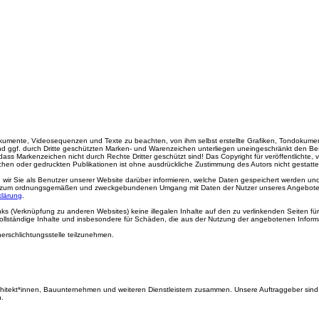
ndokumente, Videosequenzen und Texte zu beachten, von ihm selbst erstellte Grafiken, Tondokum
d ggf. durch Dritte geschützten Marken- und Warenzeichen unterliegen uneingeschränkt den Bes
s Markenzeichen nicht durch Rechte Dritter geschützt sind! Das Copyright für veröffentlichte, vom 
en oder gedruckten Publikationen ist ohne ausdrückliche Zustimmung des Autors nicht gestatte
r Sie als Benutzer unserer Website darüber informieren, welche Daten gespeichert werden und
zum ordnungsgemäßen und zweckgebundenen Umgang mit Daten der Nutzer unseres Angebotes. W
klärung
.
nks (Verknüpfung zu anderen Websites) keine illegalen Inhalte auf den zu verlinkenden Seiten für
 unvollständige Inhalte und insbesondere für Schäden, die aus der Nutzung der angebotenen Inform
herschlichtungsstelle teilzunehmen.
hitekt*innen, Bauunternehmen und weiteren Dienstleistern zusammen. Unsere Auftraggeber sind 
n.