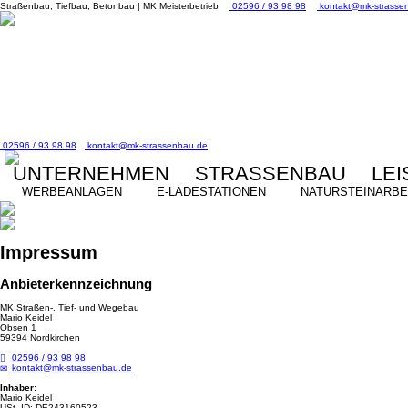
Straßenbau, Tiefbau, Betonbau | MK Meisterbetrieb
02596 / 93 98 98
kontakt@mk-strasse
02596 / 93 98 98
kontakt@mk-strassenbau.de
UNTERNEHMEN
STRASSENBAU
LE
WERBEANLAGEN
E-LADESTATIONEN
NATURSTEINARBE
Impressum
Anbieterkennzeichnung
MK Straßen-, Tief- und Wegebau
Mario Keidel
Obsen 1
59394 Nordkirchen
02596 / 93 98 98
kontakt@mk-strassenbau.de
Inhaber:
Mario Keidel
USt.-ID: DE243160523